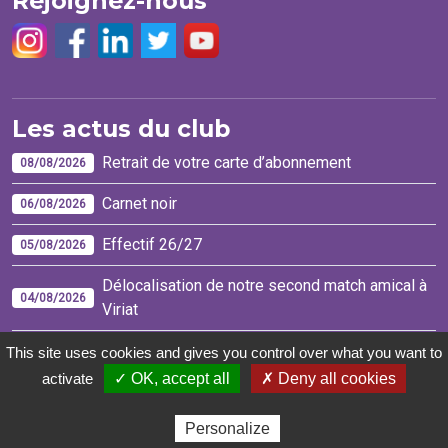
Rejoignez-nous
Les actus du club
Retrait de votre carte d’abonnement
08/08/2026
Carnet noir
06/08/2026
Effectif 26/27
05/08/2026
Délocalisation de notre second match amical à
04/08/2026
Viriat
This site uses cookies and gives you control over what you want to
activate
✓ OK, accept all
✗ Deny all cookies
© 2021 USBPA Rugby
Cookies
Mentions légales
-
-
-
Personalize
Une réalisation
Ab6net